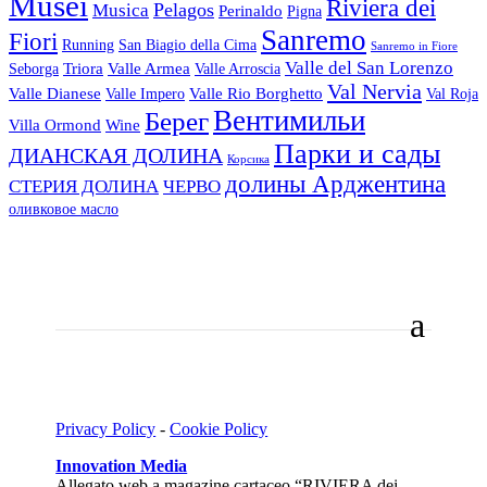
Musei
Riviera dei
Pelagos
Musica
Perinaldo
Pigna
Sanremo
Fiori
Running
San Biagio della Cima
Sanremo in Fiore
Valle del San Lorenzo
Triora
Valle Armea
Seborga
Valle Arroscia
Val Nervia
Valle Dianese
Valle Rio Borghetto
Valle Impero
Val Roja
Вентимильи
Берег
Villa Ormond
Wine
Парки и сады
ДИАНСКАЯ ДОЛИНА
Корсика
долины Арджентина
СТЕРИЯ ДОЛИНА
ЧЕРВО
оливковое масло
Privacy Policy
-
Cookie Policy
Innovation Media
Allegato web a magazine cartaceo “RIVIERA dei