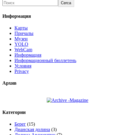
Cerca
Информация
Карты
Причалы
Музеи
YOLO
WebCam
Информация
Информационный бюллетень
Условия
Privacy
Архив
Категории
Берег
(15)
Дианская долина
(3)
Долина Арджентин
(7)