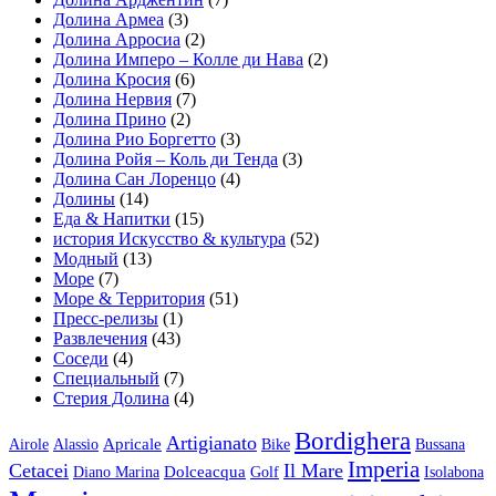
Долина Армеа
(3)
Долина Арросиа
(2)
Долина Имперо – Колле ди Нава
(2)
Долина Кросия
(6)
Долина Нервия
(7)
Долина Прино
(2)
Долина Рио Боргетто
(3)
Долина Ройя – Коль ди Тенда
(3)
Долина Сан Лоренцо
(4)
Долины
(14)
Еда & Напитки
(15)
история Искусство & культура
(52)
Модный
(13)
Море
(7)
Море & Территория
(51)
Пресс-релизы
(1)
Развлечения
(43)
Соседи
(4)
Специальный
(7)
Стерия Долина
(4)
Bordighera
Artigianato
Apricale
Airole
Alassio
Bike
Bussana
Imperia
Cetacei
Il Mare
Dolceacqua
Diano Marina
Golf
Isolabona