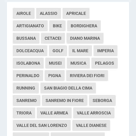
AIROLE
ALASSIO
APRICALE
ARTIGIANATO
BIKE
BORDIGHERA
BUSSANA
CETACEI
DIANO MARINA
DOLCEACQUA
GOLF
IL MARE
IMPERIA
ISOLABONA
MUSEI
MUSICA
PELAGOS
PERINALDO
PIGNA
RIVIERA DEI FIORI
RUNNING
SAN BIAGIO DELLA CIMA
SANREMO
SANREMO IN FIORE
SEBORGA
TRIORA
VALLE ARMEA
VALLE ARROSCIA
VALLE DEL SAN LORENZO
VALLE DIANESE