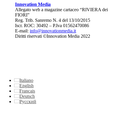
Innovation Media
Allegato web a magazine cartaceo “RIVIERA dei
FIORI”
Reg. Trib. Sanremo
N. 4 del 13/10/2015
Iscr. ROC: 30492 –
P.Iva 01562470086
E-mail:
info@innovationmedia.it
Diritti riservati ©Innovation Media 2022
Italiano
English
Français
Deutsch
Русский