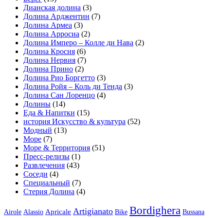
Дианская долина
(3)
Долина Арджентин
(7)
Долина Армеа
(3)
Долина Арросиа
(2)
Долина Имперо – Колле ди Нава
(2)
Долина Кросия
(6)
Долина Нервия
(7)
Долина Прино
(2)
Долина Рио Боргетто
(3)
Долина Ройя – Коль ди Тенда
(3)
Долина Сан Лоренцо
(4)
Долины
(14)
Еда & Напитки
(15)
история Искусство & культура
(52)
Модный
(13)
Море
(7)
Море & Территория
(51)
Пресс-релизы
(1)
Развлечения
(43)
Соседи
(4)
Специальный
(7)
Стерия Долина
(4)
Bordighera
Artigianato
Apricale
Airole
Alassio
Bike
Bussana