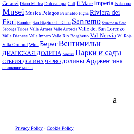
Imperia
Cetacei
Il Mare
Dolceacqua
Diano Marina
Golf
Isolabona
Musei
Riviera dei
Pelagos
Musica
Perinaldo
Pigna
Sanremo
Fiori
Running
San Biagio della Cima
Sanremo in Fiore
Valle del San Lorenzo
Triora
Valle Armea
Seborga
Valle Arroscia
Val Nervia
Valle Dianese
Valle Rio Borghetto
Valle Impero
Val Roja
Вентимильи
Берег
Villa Ormond
Wine
Парки и сады
ДИАНСКАЯ ДОЛИНА
Корсика
долины Арджентина
СТЕРИЯ ДОЛИНА
ЧЕРВО
оливковое масло
Privacy Policy
-
Cookie Policy