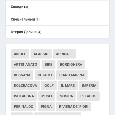
Соседи
(4)
Специальный
(7)
Стерия Долина
(4)
AIROLE
ALASSIO
APRICALE
ARTIGIANATO
BIKE
BORDIGHERA
BUSSANA
CETACEI
DIANO MARINA
DOLCEACQUA
GOLF
IL MARE
IMPERIA
ISOLABONA
MUSEI
MUSICA
PELAGOS
PERINALDO
PIGNA
RIVIERA DEI FIORI