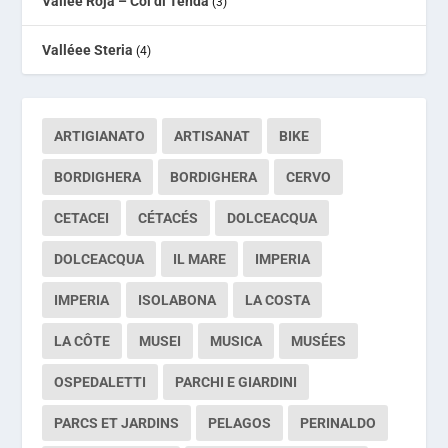
Vallée Roja – Col di Tenda
(3)
Valléee Steria
(4)
ARTIGIANATO
ARTISANAT
BIKE
BORDIGHERA
BORDIGHERA
CERVO
CETACEI
CÉTACÉS
DOLCEACQUA
DOLCEACQUA
IL MARE
IMPERIA
IMPERIA
ISOLABONA
LA COSTA
LA CÔTE
MUSEI
MUSICA
MUSÉES
OSPEDALETTI
PARCHI E GIARDINI
PARCS ET JARDINS
PELAGOS
PERINALDO