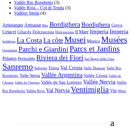
Vallée Rio Borghetto
(3)
Vallée Roja – Col di Tenda
(3)
Valléee Steria
(4)
Bordighera
Bordighera
Artigianato
Artisanat
Cervo
Bike
Imperia
Imperia
Cetacei
Il Mare
Cétacés
Dolceacqua
Dolceacqua
Musei
Musées
La Costa
La côte
Musica
Isolabona
Parcs et Jardins
Parchi e Giardini
Ospedaletti
Riviera dei Fiori
Pelagos
Perinaldo
San Biagio della Cima
Sanremo
Val Crosia
Triora
Seborga
Valle Dianese
Valle Rio
Vallée Argentina
Valle Steria
Vallée Crosia
Borghetto
Vallée de
Vallée Nervia
Vallée de San Lorenzo
Vallée
l’Armea
Vallée de l’Impero
Ventimiglia
Val Nervia
Vin
Rio Borghetto
Vallée Roja
Wine